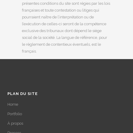
présentes conditions du site sont régies par les lois
françaises et toute contestation ou litiges qui
pourraient naître de l’interprétation ou de
l’exécution de celles-ci seront de la compétence
exclusive des tribunaux dont dépend le siège
social de la société. La langue de référence, pour
le règlement de contentieux éventuels, est le
français.
PLAN DU SITE
Home
Portfolio
À propos
Process