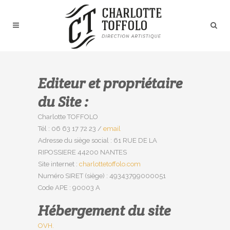
Editeur et propriétaire
du Site :
Charlotte TOFFOLO
Tél : 06 63 17 72 23 /
email
Adresse du siège social : 61 RUE DE LA
RIPOSSIERE 44200 NANTES
Site internet :
charlottetoffolo.com
Numéro SIRET (siège) : 49343799000051
Code APE : 90003 A
Hébergement du site
OVH.