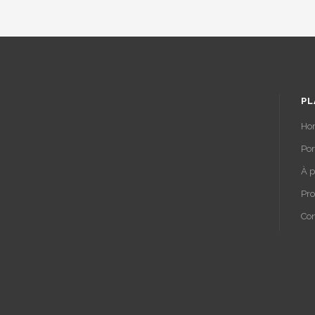
PL
Ho
Por
À p
Pro
Con