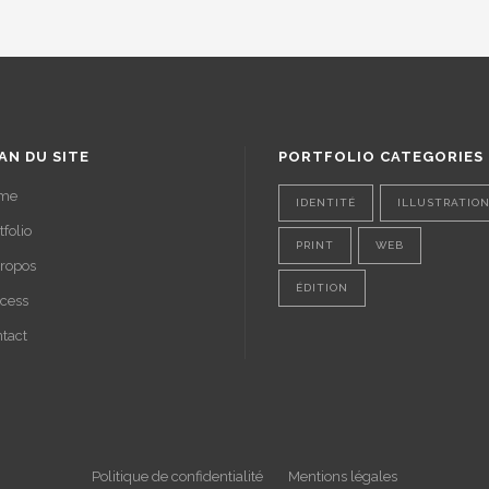
AN DU SITE
PORTFOLIO CATEGORIES
me
IDENTITÉ
ILLUSTRATIO
tfolio
PRINT
WEB
ropos
ÉDITION
cess
tact
Politique de confidentialité
Mentions légales