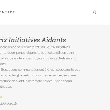
ONTACT
rix Initiatives Aidants
’occasion de sa première édition, le Prix Initiatives
ants récompense 5 lauréats pour cette édition 2018.
but est de soutenir des projets innovants destinés aux
ants.
 illustrations commandées ont été réalisées dans le but
raconter les 5 projets sous forme de bande-dessinées,
mettant en avant le caractère novateur de chacun
ntre eux.
te
ctobre 2018