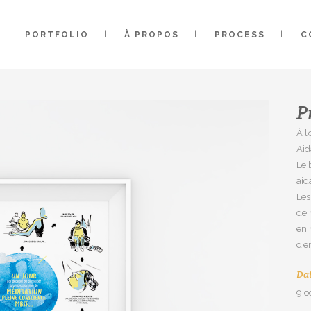
PORTFOLIO
À PROPOS
PROCESS
C
P
À l
Aid
Le 
aid
Les
de 
en 
d’e
Da
9 o