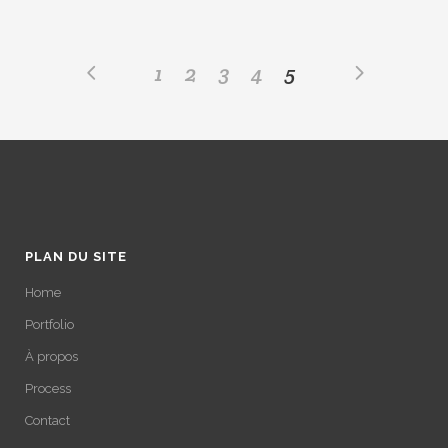
1
2
3
4
5
PLAN DU SITE
Home
Portfolio
À propos
Process
Contact