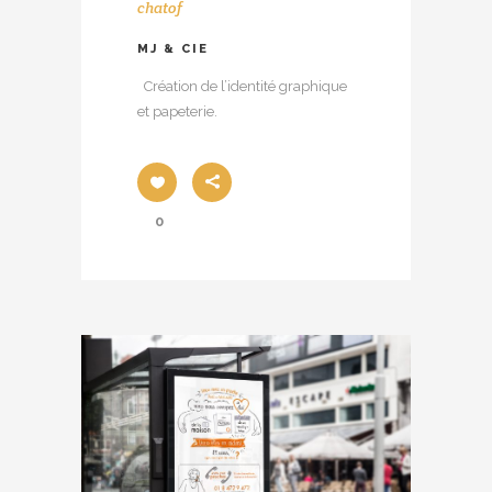
chatof
MJ & CIE
Création de l’identité graphique
et papeterie.
0